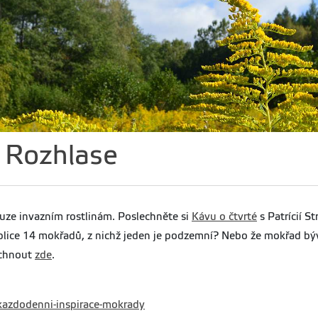
 Rozhlase
ouze invazním rostlinám. Poslechněte si
Kávu o čtvrté
s Patrícií 
ublice 14 mokřadů, z nichž jeden je podzemní? Nebo že mokřad b
echnout
zde
.
kazdodenni-inspirace-mokrady