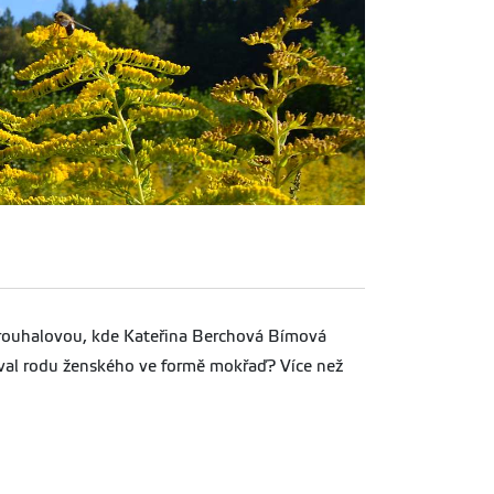
Strouhalovou, kde Kateřina Berchová Bímová
ýval rodu ženského ve formě mokřaď? Více než