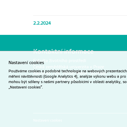
2.2.2024
Kontaktní informace
Fakulta životního prostředí
Nastavení cookies
Česká zemědělská univerzita v Praze
Používáme cookies a podobné technologie na webových prezentacích Č
Kamýcká 129, 16500 Praha - Suchdol
měření návštěvnosti (Google Analytics 4), analýze výkonu webu a pro
Tel: +420 22438 2657
mohou být sdíleny s našimi partnery působícími v oblasti analytiky, s
„Nastavení cookies“.
Nastavení cookies